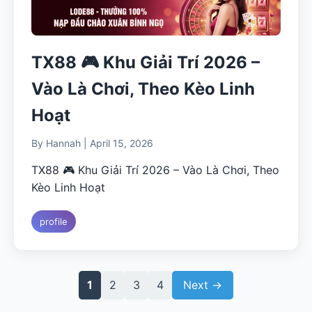
TX88 🎮 Khu Giải Trí 2026 –
Vào Là Chơi, Theo Kèo Linh
Hoạt
By Hannah | April 15, 2026
TX88 🎮 Khu Giải Trí 2026 – Vào Là Chơi, Theo
Kèo Linh Hoạt
profile
1
2
3
4
Next →