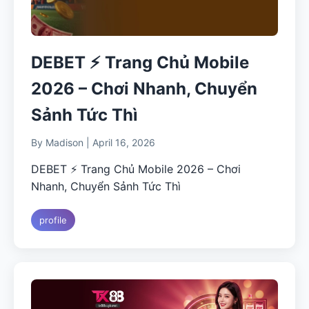
DEBET ⚡ Trang Chủ Mobile
2026 – Chơi Nhanh, Chuyển
Sảnh Tức Thì
By Madison | April 16, 2026
DEBET ⚡ Trang Chủ Mobile 2026 – Chơi
Nhanh, Chuyển Sảnh Tức Thì
profile