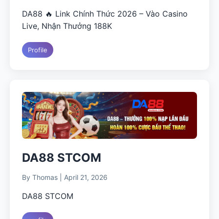
DA88 🔥 Link Chính Thức 2026 – Vào Casino
Live, Nhận Thưởng 188K
Profile
DA88 STCOM
By Thomas | April 21, 2026
DA88 STCOM