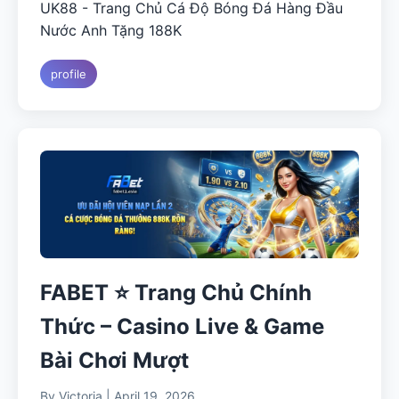
UK88 - Trang Chủ Cá Độ Bóng Đá Hàng Đầu
Nước Anh Tặng 188K
profile
FABET ⭐ Trang Chủ Chính
Thức – Casino Live & Game
Bài Chơi Mượt
By Victoria | April 19, 2026