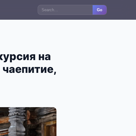
Go
курсия на
 чаепитие,