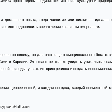
ижи?» прост: здесь соединяются история, культура и природа
 и домашнего опыта, тогда чаепитие или пикник — идеальн
нир, можно дополнить впечатления красивым ожерельем.
ресен по-своему, но для настоящего эмоционального богатств
Кижи в Карелии. Это шанс не только увидеть уникальные пам
ерной природы, узнать историю региона и создать воспоминания
тления ценнее вещей, и каждая поездка, каждый совместный 
скурсияНаКижи