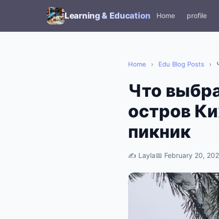
Learning & Education
Home
profile
Home
›
Edu Blog Posts
›
Что выбра
остров Ки
пикник
✍️
Layla
📅
February 20, 20