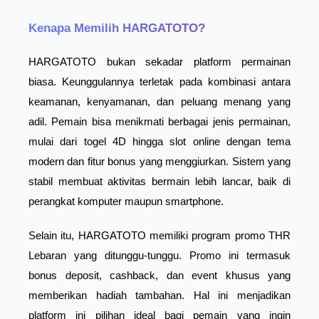
Kenapa Memilih HARGATOTO?
HARGATOTO bukan sekadar platform permainan
biasa. Keunggulannya terletak pada kombinasi antara
keamanan, kenyamanan, dan peluang menang yang
adil. Pemain bisa menikmati berbagai jenis permainan,
mulai dari togel 4D hingga slot online dengan tema
modern dan fitur bonus yang menggiurkan. Sistem yang
stabil membuat aktivitas bermain lebih lancar, baik di
perangkat komputer maupun smartphone.
Selain itu, HARGATOTO memiliki program promo THR
Lebaran yang ditunggu-tunggu. Promo ini termasuk
bonus deposit, cashback, dan event khusus yang
memberikan hadiah tambahan. Hal ini menjadikan
platform ini pilihan ideal bagi pemain yang ingin