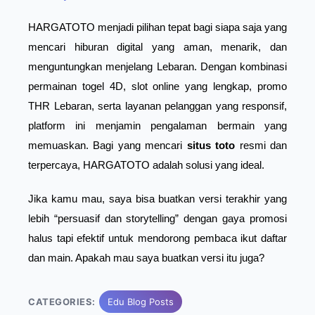
HARGATOTO menjadi pilihan tepat bagi siapa saja yang
mencari hiburan digital yang aman, menarik, dan
menguntungkan menjelang Lebaran. Dengan kombinasi
permainan togel 4D, slot online yang lengkap, promo
THR Lebaran, serta layanan pelanggan yang responsif,
platform ini menjamin pengalaman bermain yang
memuaskan. Bagi yang mencari
situs toto
resmi dan
terpercaya, HARGATOTO adalah solusi yang ideal.
Jika kamu mau, saya bisa buatkan versi terakhir yang
lebih “persuasif dan storytelling” dengan gaya promosi
halus tapi efektif untuk mendorong pembaca ikut daftar
dan main. Apakah mau saya buatkan versi itu juga?
CATEGORIES:
Edu Blog Posts