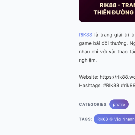
RIK88
là trang giải trí
game bài đổi thưởng. Ng
nhau chỉ với vài thao tá
nghiệm.
Website: https://rik88.w
Hashtags: #RIK88 #rik
CATEGORIES:
profile
TAGS:
RIK88 🎯 Vào Nhanh 