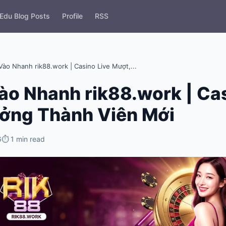
Edu Blog Posts
Profile
RSS
Vào Nhanh rik88.work | Casino Live Mượt,...
ào Nhanh rik88.work | Cas
ởng Thành Viên Mới
6
⏱ 1 min read