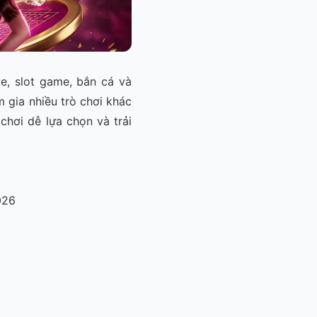
ve, slot game, bắn cá và
 gia nhiều trò chơi khác
 chơi dễ lựa chọn và trải
026