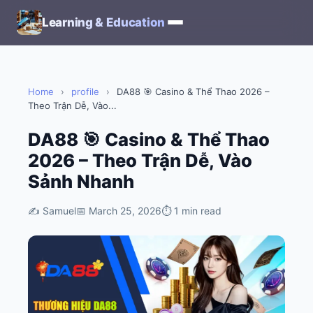
Learning & Education
Home
›
profile
›
DA88 🎯 Casino & Thể Thao 2026 –
Theo Trận Dễ, Vào...
DA88 🎯 Casino & Thể Thao
2026 – Theo Trận Dễ, Vào
Sảnh Nhanh
✍️
Samuel
📅
March 25, 2026
⏱ 1 min read