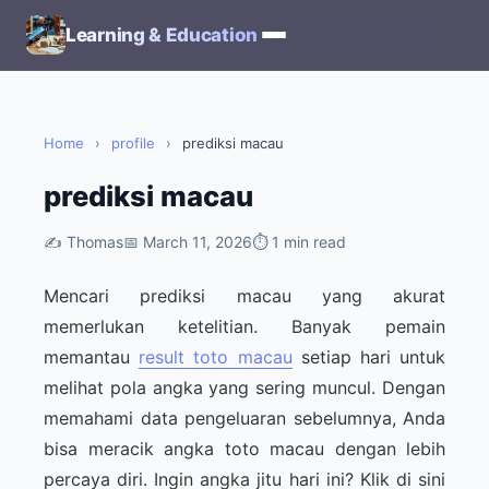
Learning & Education
Home
›
profile
›
prediksi macau
prediksi macau
✍️
Thomas
📅
March 11, 2026
⏱ 1 min read
Mencari prediksi macau yang akurat
memerlukan ketelitian. Banyak pemain
memantau
result toto macau
setiap hari untuk
melihat pola angka yang sering muncul. Dengan
memahami data pengeluaran sebelumnya, Anda
bisa meracik angka toto macau dengan lebih
percaya diri. Ingin angka jitu hari ini? Klik di sini